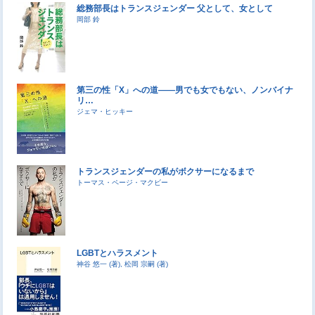
総務部長はトランスジェンダー 父として、女として
岡部 鈴
第三の性「X」への道――男でも女でもない、ノンバイナ
リ…
ジェマ・ヒッキー
トランスジェンダーの私がボクサーになるまで
トーマス・ページ・マクビー
LGBTとハラスメント
神谷 悠一 (著), 松岡 宗嗣 (著)