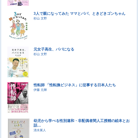
3人で親になってみた ママとパパ、ときどきゴンちゃん
杉山 文野
元女子高生、パパになる
杉山 文野
性転師 「性転換ビジネス」に従事する日本人たち
伊藤 元輝
幼児から学べる性別違和・非配偶者間人工授精の絵本とお
話…
清水展人