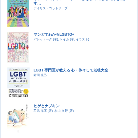
す…
アイリス・ゴットリーブ
マンガでわかるLGBTQ+
パレットーク (著), ケイカ (著, イラスト)
LGBT 専門医が教える 心・体そして老後大全
針間 克己
ヒゲとナプキン
乙武 洋匡 (著), 杉山 文野 (著)