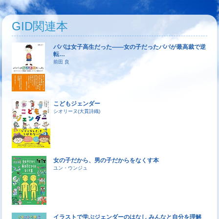
GID関連本
パパは女子高生だった――女の子だったパパが最高裁で逆
転…
前田 良
こどもジェンダー
シオリーヌ(大貫詩織)
女の子だから、男の子だからをなくす本
ユン・ウンジュ
イラストで学ぶジェンダーのはなし みんなと自分を理解