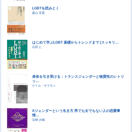
LGBTを読みとく
森山 至貴
はじめて学ぶLGBT 基礎からトレンドまで (スッキリ…
石田 仁
身体を引き受ける：トランスジェンダーと物質性のレトリ
ッ…
ゲイル・サラモン
Xジェンダーという生き方 男でも女でもない人の恋愛事
情…
石崎 沙織