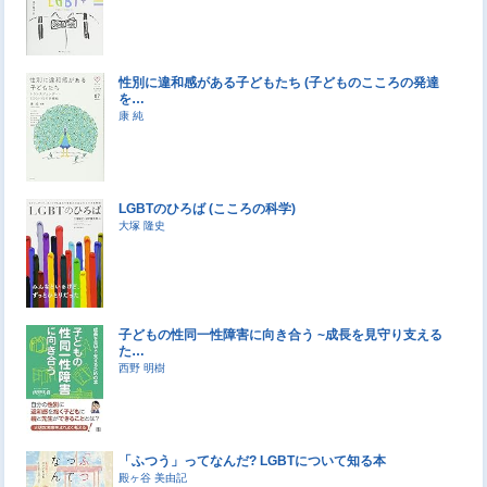
性別に違和感がある子どもたち (子どものこころの発達
を…
康 純
LGBTのひろば (こころの科学)
大塚 隆史
子どもの性同一性障害に向き合う ~成長を見守り支える
た…
西野 明樹
「ふつう」ってなんだ? LGBTについて知る本
殿ヶ谷 美由記