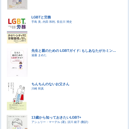
LGBTと労務
手島 美, 内田 和利, 長谷川 博史
先生と親のための LGBTガイド: もしあなたがカミン…
遠藤 まめた
ちんちんのないお父さん
川崎 和真
13歳から知っておきたいLGBT+
アシュリー・マーデル (著), 須川 綾子 (翻訳)