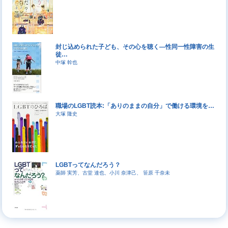
封じ込められた子ども、その心を聴く―性同一性障害の生
徒…
中塚 幹也
職場のLGBT読本:「ありのままの自分」で働ける環境を…
大塚 隆史
LGBTってなんだろう？
薬師 実芳、古堂 達也、小川 奈津己、 笹原 千奈未